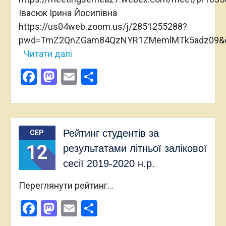
Івасюк Ірина Йосипівна
https://us04web.zoom.us/j/2851255288?
pwd=TmZ2QnZGam84QzNYR1ZMemlMTk5adz09&
Читати далі
Facebook
Mastodon
Email
Поділитися
Рейтинг студентів за
СЕР
12
результатами літньої залікової
сесії 2019-2020 н.р.
Переглянути рейтинг…
Facebook
Mastodon
Email
Поділитися