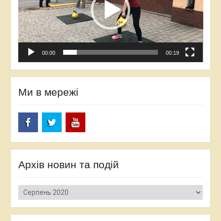
00:00
00:19
Ми в мережі
Facebook
Twitter
YouTube
Архів новин та подій
Архів
новин
та
подій