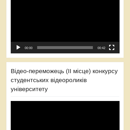
00:00
00:42
Відео-переможець (ІІ місце) конкурсу
студентських відеороликів
університету
Відеопрогравач