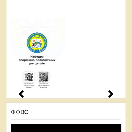
ФФВС
Відеопрогравач