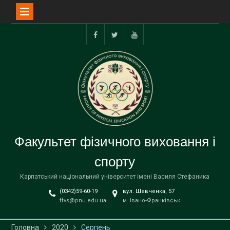
Перейти
до
Facebook
Twitter
YouTube
вмісту
Факультет фізичного виховання і
спорту
Карпатський національний університет імені Василя Стефаника
(0342)59-60-19
вул. Шевченка, 57
ffvs@pnu.edu.ua
м. Івано-Франківськ
Головна
2020
Серпень