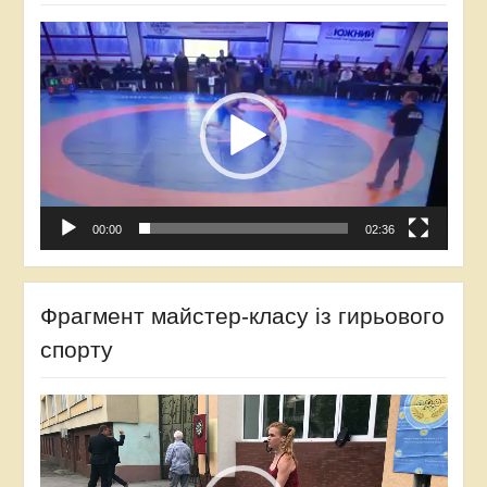
Відеопрогравач
00:00
02:36
Фрагмент майстер-класу із гирьового
спорту
Відеопрогравач