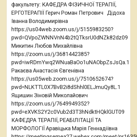
факультету: КАФЕДРА ФІЗИЧНОЇ ТЕРАПІЇ,
ЕРГОТЕРАПІЇ Герич Роман Петрович Дідоха
Іванна Володимирівна
https://us04web.zoom.us/j/5155983250?
pwd=QVpoZWNNVnN4b2tQTksrU0dNZk82dz09
Микитин Любов Михайлівна
https://zoom.us/j/3681442385?
pwd=iwRDmYwq2WNuaBaOo1uNAObpZsJsQa.1
Ракаєва Анастасія Євгенівна
https://us05web.zoom.us/j/7510652674?
pwd=NLKTTL0X7BvB2i8dShhl0ELJmuQy8L.1
Ящишин Зіновій Миколайович
https://zoom.us/j/7649949352?
pwd=eXVKS2Y2c0Vub2d3T3hNdktHQklGUT09
КАФЕДРА ТЕРАПІЇ, РЕАБІЛІТАЦІЇ ТА
МОРФОЛОГІЇ Аравіцька Марія Геннадіївна
https://meetingsemea27.webex.com/meet/pr163